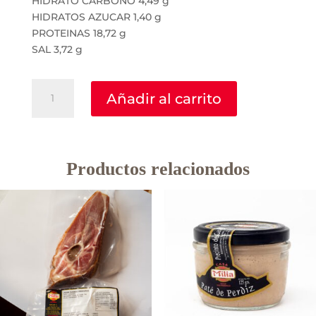
HIDRATO CARBONO 4,49 g
HIDRATOS AZUCAR 1,40 g
PROTEINAS 18,72 g
SAL 3,72 g
Compango
Añadir al carrito
para
Fabada
4
pax
Productos relacionados
cantidad