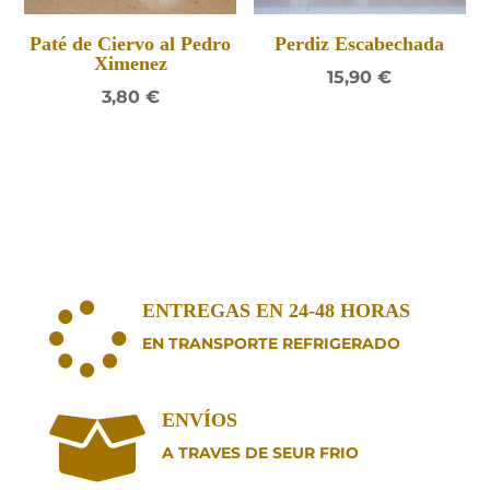
Paté de Ciervo al Pedro
Perdiz Escabechada
Ximenez
15,90
€
3,80
€
ENTREGAS EN 24-48 HORAS

EN TRANSPORTE REFRIGERADO
ENVÍOS

A TRAVES DE SEUR FRIO