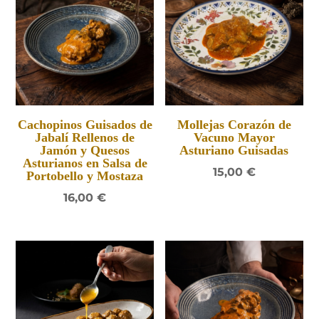
Cachopinos Guisados de
Mollejas Corazón de
Jabalí Rellenos de
Vacuno Mayor
Jamón y Quesos
Asturiano Guisadas
Asturianos en Salsa de
15,00
€
Portobello y Mostaza
16,00
€