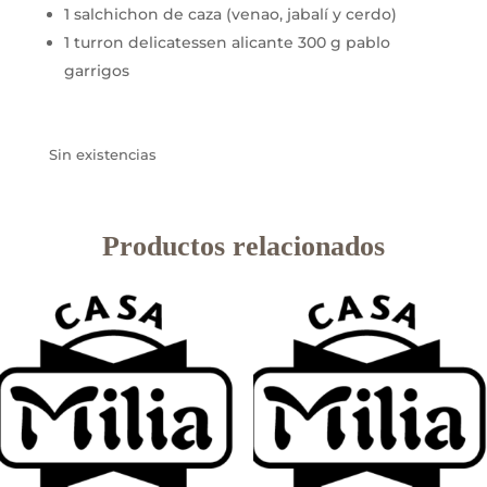
1 salchichon de caza (venao, jabalí y cerdo)
1 turron delicatessen alicante 300 g pablo
garrigos
Sin existencias
Productos relacionados